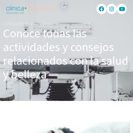
Compartir es de Sabios
Conoce todas las
actividades y consejos
relacionados con la salud
y belleza