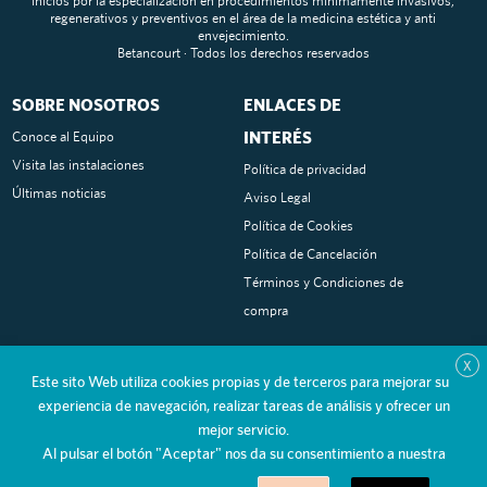
inicios por la especialización en procedimientos mínimamente invasivos,
regenerativos y preventivos en el área de la medicina estética y anti
envejecimiento.
Betancourt · Todos los derechos reservados
SOBRE NOSOTROS
ENLACES DE
INTERÉS
Conoce al Equipo
Visita las instalaciones
Política de privacidad
Últimas noticias
Aviso Legal
Política de Cookies
Política de Cancelación
Términos y Condiciones de
compra
SOCIAL MEDIA
CONTACTO
X
Este sito Web utiliza cookies propias y de terceros para mejorar su
Tel:
/
Instagram
660 849 271
91 715
experiencia de navegación, realizar tareas de análisis y ofrecer un
Facebook
45 54
mejor servicio.
Al pulsar el botón "Aceptar" nos da su consentimiento a nuestra
Youtube
info@clinicabetancourt.es
Travesía de Carlos III, 2