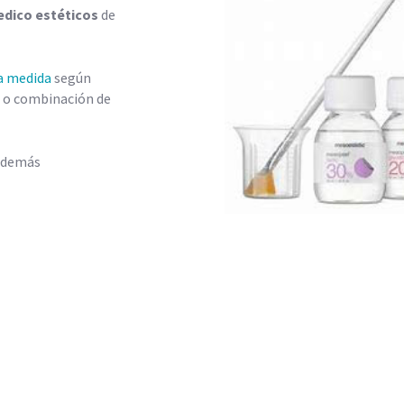
edico estéticos
de
a medida
según
a o combinación de
 demás