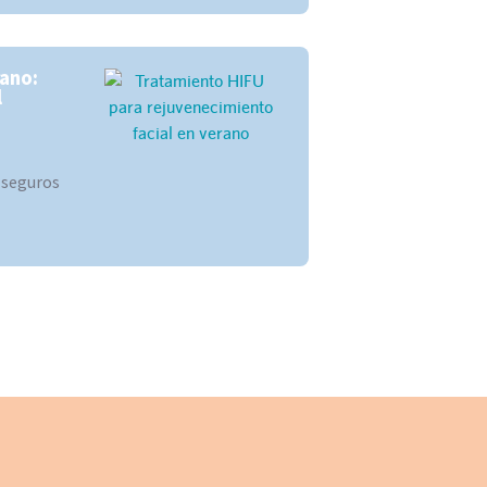
rano:
l
 seguros