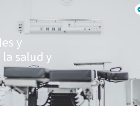
des y
la salud y