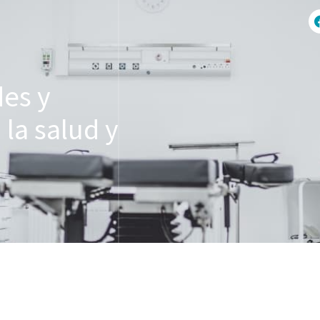
des y
la salud y