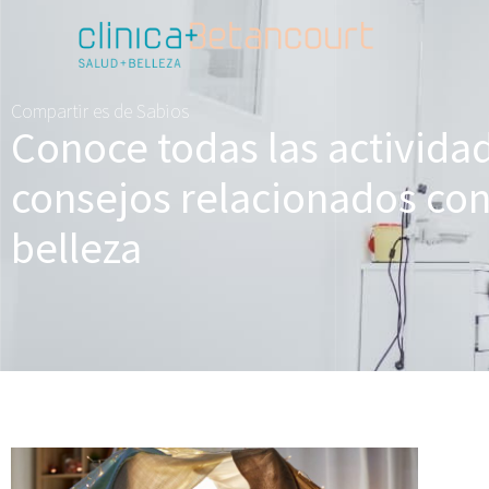
Compartir es de Sabios
Conoce todas las activida
consejos relacionados con 
belleza