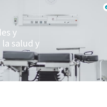
des y
la salud y