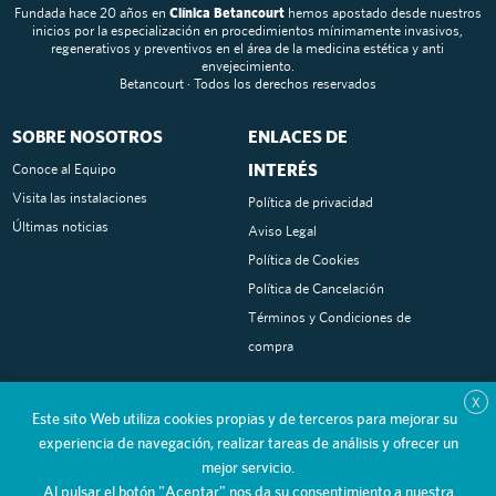
Fundada hace 20 años en
Clínica Betancourt
hemos apostado desde nuestros
inicios por la especialización en procedimientos mínimamente invasivos,
regenerativos y preventivos en el área de la medicina estética y anti
envejecimiento.
Betancourt · Todos los derechos reservados
SOBRE NOSOTROS
ENLACES DE
INTERÉS
Conoce al Equipo
Visita las instalaciones
Política de privacidad
Últimas noticias
Aviso Legal
Política de Cookies
Política de Cancelación
Términos y Condiciones de
compra
SOCIAL MEDIA
CONTACTO
X
Este sito Web utiliza cookies propias y de terceros para mejorar su
Tel:
/
Instagram
660 849 271
91 715
experiencia de navegación, realizar tareas de análisis y ofrecer un
Facebook
45 54
mejor servicio.
Al pulsar el botón "Aceptar" nos da su consentimiento a nuestra
Youtube
info@clinicabetancourt.es