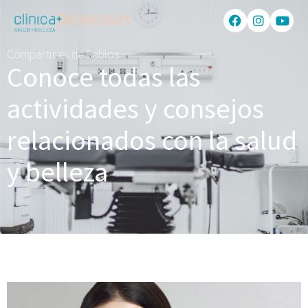
Compartir es de Sabios
Conoce todas las
actividades y consejos
relacionados con la salud
y belleza