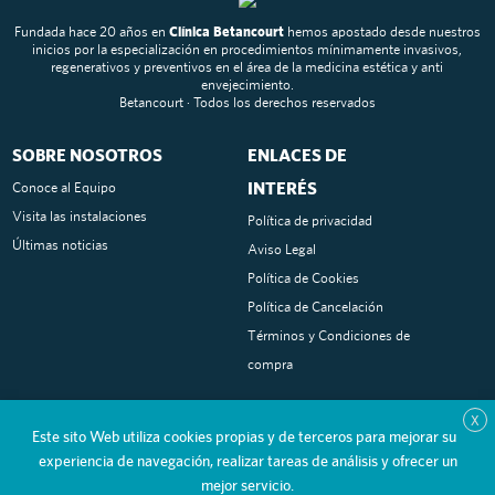
Fundada hace 20 años en
Clínica Betancourt
hemos apostado desde nuestros
inicios por la especialización en procedimientos mínimamente invasivos,
regenerativos y preventivos en el área de la medicina estética y anti
envejecimiento.
Betancourt · Todos los derechos reservados
SOBRE NOSOTROS
ENLACES DE
INTERÉS
Conoce al Equipo
Visita las instalaciones
Política de privacidad
Últimas noticias
Aviso Legal
Política de Cookies
Política de Cancelación
Términos y Condiciones de
compra
SOCIAL MEDIA
CONTACTO
X
Este sito Web utiliza cookies propias y de terceros para mejorar su
Tel:
/
Instagram
660 849 271
91 715
experiencia de navegación, realizar tareas de análisis y ofrecer un
Facebook
45 54
mejor servicio.