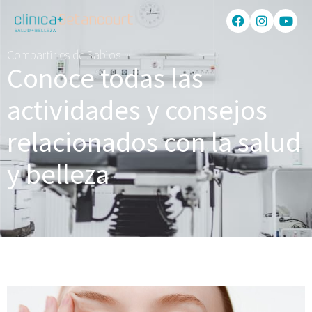
Compartir es de Sabios
Conoce todas las
actividades y consejos
relacionados con la salud
y belleza