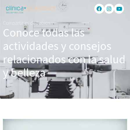
Compartir es de Sabios
Conoce todas las
actividades y consejos
relacionados con la salud
y belleza