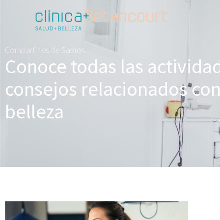
Compartir es de Sabios
Conoce todas las activida
consejos relacionados con 
belleza