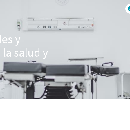
des y
la salud y