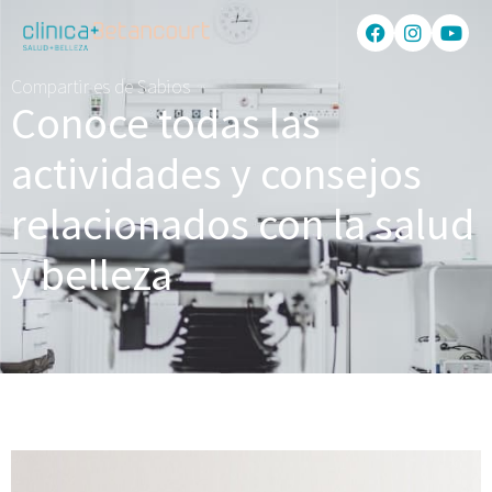
Compartir es de Sabios
Conoce todas las
actividades y consejos
relacionados con la salud
y belleza