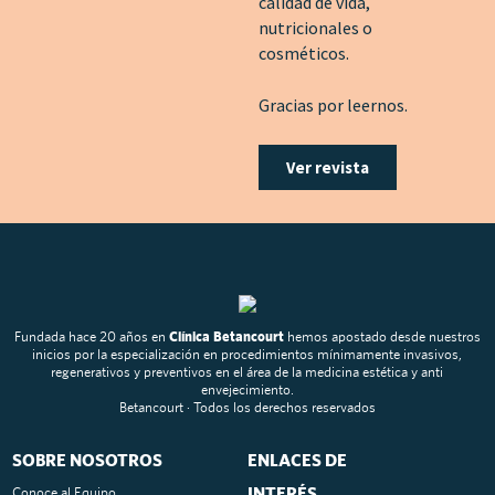
calidad de vida,
nutricionales o
cosméticos.
Gracias por leernos.
Ver revista
Fundada hace 20 años en
Clínica Betancourt
hemos apostado desde nuestros
inicios por la especialización en procedimientos mínimamente invasivos,
regenerativos y preventivos en el área de la medicina estética y anti
envejecimiento.
Betancourt · Todos los derechos reservados
SOBRE NOSOTROS
ENLACES DE
INTERÉS
Conoce al Equipo