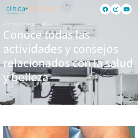
Compartir es de Sabios
Conoce todas las
actividades y consejos
relacionados con la salud
y belleza