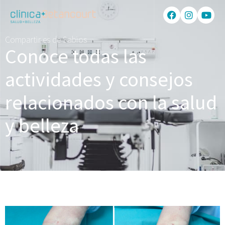
Compartir es de Sabios
Conoce todas las
actividades y consejos
relacionados con la salud
y belleza