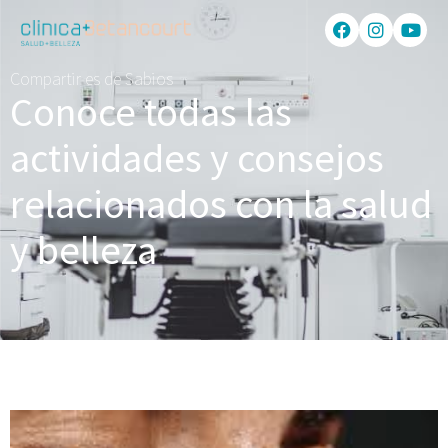
Compartir es de Sabios
Conoce todas las
actividades y consejos
relacionados con la salud
y belleza