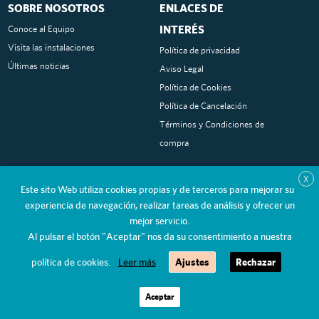
SOBRE NOSOTROS
ENLACES DE
INTERÉS
Conoce al Equipo
Visita las instalaciones
Política de privacidad
Últimas noticias
Aviso Legal
Política de Cookies
Política de Cancelación
Términos y Condiciones de
compra
SOCIAL MEDIA
CONTACTO
X
Este sito Web utiliza cookies propias y de terceros para mejorar su
Tel:
/
Instagram
660 849 271
91 715
experiencia de navegación, realizar tareas de análisis y ofrecer un
Facebook
45 54
mejor servicio.
Al pulsar el botón "Aceptar" nos da su consentimiento a nuestra
Youtube
info@clinicabetancourt.es
Travesía de Carlos III, 2
política de cookies.
Leer más
Ajustes
Rechazar
28224 Pozuelo de Alarcón
PIDE CITA
LLÁMANOS
Aceptar