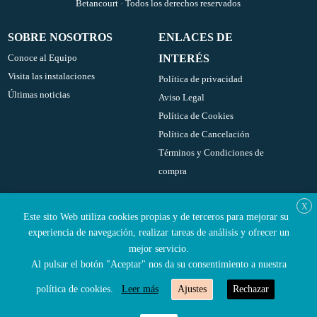
Betancourt · Todos los derechos reservados
SOBRE NOSOTROS
ENLACES DE
Conoce al Equipo
INTERÉS
Visita las instalaciones
Política de privacidad
Últimas noticias
Aviso Legal
Política de Cookies
Política de Cancelación
Términos y Condiciones de
compra
X
SOCIAL MEDIA
CONTACTO
Este sito Web utiliza cookies propias y de terceros para mejorar su
Tel:
/
Instagram
660 849 271
91 715
experiencia de navegación, realizar tareas de análisis y ofrecer un
Facebook
45 54
mejor servicio.
Al pulsar el botón "Aceptar" nos da su consentimiento a nuestra
Youtube
info@clinicabetancourt.es
Travesía de Carlos III, 2
política de cookies.
Leer más
Ajustes
Rechazar
28224 Pozuelo de Alarcón
PIDE CITA
LLÁMANOS