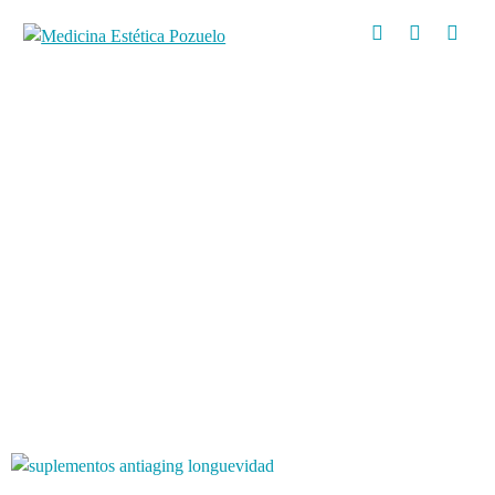
Compartir es de Sabios
Conoce todas las
actividades y consejos
relacionados con la
salud y belleza