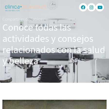
Compartir es de Sabios
Conoce todas las
actividades y consejos
relacionados con la salud
y belleza