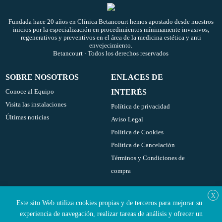
Fundada hace 20 años en
Clínica Betancourt
hemos apostado desde nuestros
inicios por la especialización en procedimientos mínimamente invasivos,
regenerativos y preventivos en el área de la medicina estética y anti
envejecimiento.
Betancourt · Todos los derechos reservados
SOBRE NOSOTROS
ENLACES DE
Conoce al Equipo
INTERÉS
Visita las instalaciones
Política de privacidad
Últimas noticias
Aviso Legal
Política de Cookies
Política de Cancelación
Términos y Condiciones de
compra
SOCIAL MEDIA
CONTACTO
X
Este sito Web utiliza cookies propias y de terceros para mejorar su
Tel:
/
Instagram
660 849 271
91 715
experiencia de navegación, realizar tareas de análisis y ofrecer un