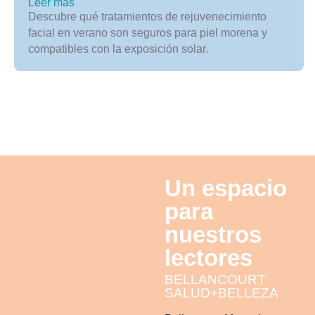
Leer más
Descubre qué tratamientos de rejuvenecimiento
facial en verano son seguros para piel morena y
compatibles con la exposición solar.
Un espacio
para
nuestros
lectores
BELLANCOURT:
SALUD+BELLEZA